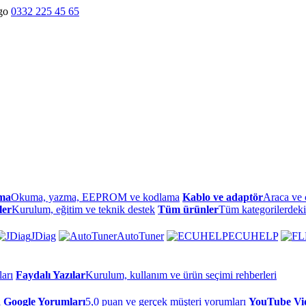
go
0332 225 45 65
ma
Okuma, yazma, EEPROM ve kodlama
Kablo ve adaptör
Araca ve 
ler
Kurulum, eğitim ve teknik destek
Tüm ürünler
Tüm kategorilerdeki
JDiag
AutoTuner
ECUHELP
arı
Faydalı Yazılar
Kurulum, kullanım ve ürün seçimi rehberleri
ı
Google Yorumları
5,0 puan ve gerçek müşteri yorumları
YouTube Vid