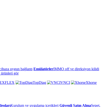
cihaza uygun bağlantı
Emülatörler
IMMO off ve direksiyon kilidi
 ürünleri gör
FLEX
TopDiag
VNCI
Xhorse
eoları
Kurulum ve uygulama içerikleri
Güvenli Satın Alma
Sepet,