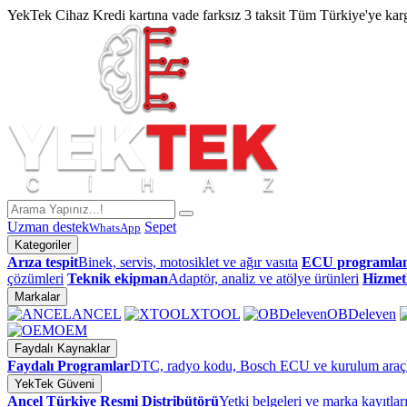
YekTek Cihaz
Kredi kartına vade farksız 3 taksit
Tüm Türkiye'ye kar
Uzman destek
Sepet
WhatsApp
Kategoriler
Arıza tespit
Binek, servis, motosiklet ve ağır vasıta
ECU programla
çözümleri
Teknik ekipman
Adaptör, analiz ve atölye ürünleri
Hizmet
Markalar
ANCEL
XTOOL
OBDeleven
OEM
Faydalı Kaynaklar
Faydalı Programlar
DTC, radyo kodu, Bosch ECU ve kurulum araçl
YekTek Güveni
Ancel Türkiye Resmi Distribütörü
Yetki belgeleri ve marka kayıtlar