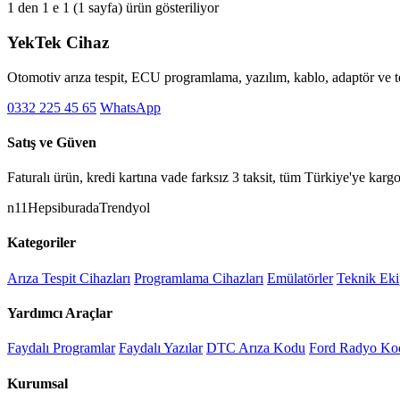
1 den 1 e 1 (1 sayfa) ürün gösteriliyor
YekTek Cihaz
Otomotiv arıza tespit, ECU programlama, yazılım, kablo, adaptör ve te
0332 225 45 65
WhatsApp
Satış ve Güven
Faturalı ürün, kredi kartına vade farksız 3 taksit, tüm Türkiye'ye karg
n11
Hepsiburada
Trendyol
Kategoriler
Arıza Tespit Cihazları
Programlama Cihazları
Emülatörler
Teknik Ek
Yardımcı Araçlar
Faydalı Programlar
Faydalı Yazılar
DTC Arıza Kodu
Ford Radyo Ko
Kurumsal