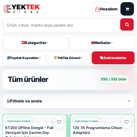
Hesabım
Kategoriler
Markalar
Faydalı Kaynaklar
YekTek Güveni
İndirimdekiler
Tüm ürünler
350 / 352 ürün
Filtrele ve sırala
KT200 Offline Dongle – Full
12V 7A Programlama Cihazı
Versiyon İçin Çevrim Dışı
Adaptörü