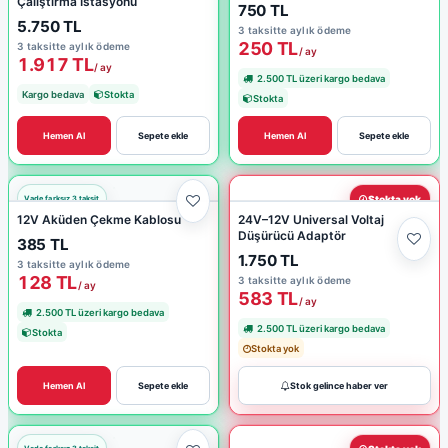
Çalıştırma İstasyonu
750 TL
5.750 TL
3 taksitte aylık ödeme
250 TL
3 taksitte aylık ödeme
/ ay
1.917 TL
/ ay
2.500 TL üzeri kargo bedava
Kargo bedava
Stokta
Stokta
Hemen Al
Sepete ekle
Hemen Al
Sepete ekle
Stokta yok
12V Aküden Çekme Kablosu
24V–12V Universal Voltaj
Düşürücü Adaptör
385 TL
1.750 TL
3 taksitte aylık ödeme
128 TL
3 taksitte aylık ödeme
/ ay
583 TL
/ ay
2.500 TL üzeri kargo bedava
2.500 TL üzeri kargo bedava
Stokta
Stokta yok
Hemen Al
Sepete ekle
Stok gelince haber ver