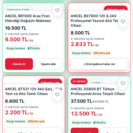
Stokta yok
ANCEL BR1000 Araç Fren
ANCEL BST600 12V & 24V
Hidroliği Değişim Makinesi
Profesyonel Yazıcılı Akü Test
Cihazı
19.500 TL
8.500 TL
3 taksitte aylık ödeme
6.500 TL
3 taksitte aylık ödeme
/ ay
2.833 TL
/ ay
Kargo bedava
Stokta
Kargo bedava
Stokta yok
Hemen Al
Sepete ekle
Stok gelince haber ver
%6 INDIRIM
Stokta yok
ANCEL BT521 12V Akü Şarj , Akü
ANCEL DS600 BT Türkçe
Test ve Akü Tamir Cihazı
Profesyonel Arıza Tespit Cihazı
6.600 TL
37.500 TL
40.000 TL
3 taksitte aylık ödeme
3 taksitte aylık ödeme
2.200 TL
12.500 TL
/ ay
/ ay
Kargo bedava
Stokta yok
Kargo bedava
Stokta