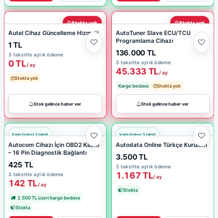
Stokta yok
Stokta yok
Autel Cihaz Güncelleme Hizmeti
AutoTuner Slave ECU/TCU
Programlama Cihazı
1 TL
136.000 TL
3 taksitte aylık ödeme
0 TL
3 taksitte aylık ödeme
/ ay
45.333 TL
/ ay
Stokta yok
Kargo bedava
Stokta yok
Stok gelince haber ver
Stok gelince haber ver
Autocom Cihazı İçin OBD2 Kablo
Autodata Online Türkçe Kurulum
– 16 Pin Diagnostik Bağlantı
3.500 TL
425 TL
3 taksitte aylık ödeme
1.167 TL
3 taksitte aylık ödeme
/ ay
142 TL
/ ay
Stokta
2.500 TL üzeri kargo bedava
Stokta