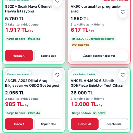
Stokta yok
852D+ Sıcak Hava Üflemeli
AK90 oto anahtar programlama
Havya İstasyonu
aracı
5.750 TL
1.850 TL
3 taksitte aylık ödeme
3 taksitte aylık ödeme
1.917 TL
617 TL
/ ay
/ ay
Kargo bedava
Stokta
2.500 TL üzeri kargo bedava
Stokta yok
Hemen Al
Sepete ekle
Stok gelince haber ver
ANCEL A202 Dijital Araç
ANCEL ANJ600 6 Silindir
Bilgisayarı ve OBD2 Göstergesi
GDI/Piezo Enjektör Test Cihazı
2.955 TL
36.000 TL
3 taksitte aylık ödeme
3 taksitte aylık ödeme
985 TL
12.000 TL
/ ay
/ ay
Kargo bedava
Stokta
Kargo bedava
Stokta
Hemen Al
Sepete ekle
Hemen Al
Sepete ekle