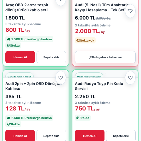
Araç OBD 2 arıza tespit
Audi (5. Nesil) Tüm Anahtarlar
dönüştürücü kablo seti
Kayıp Hesaplama - Tek Seferlik
1.800 TL
6.000 TL
8.000 TL
3 taksitte aylık ödeme
3 taksitte aylık ödeme
600 TL
2.000 TL
/ ay
/ ay
2.500 TL üzeri kargo bedava
Stokta yok
Stokta
Hemen Al
Sepete ekle
Stok gelince haber ver
Audi 2pin + 2pin OBD Dönüşüm
Audi Radyo Teyp Pin Kodu
Kablosu
Servisi
385 TL
2.250 TL
3 taksitte aylık ödeme
3 taksitte aylık ödeme
128 TL
750 TL
/ ay
/ ay
2.500 TL üzeri kargo bedava
Stokta
Stokta
Hemen Al
Sepete ekle
Hemen Al
Sepete ekle