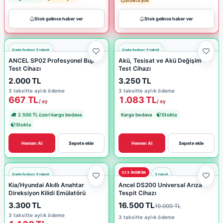
Stokta yok
Stok gelince haber ver
Stok gelince haber ver
ANCEL SP02 Profesyonel Buji
Akü, Tesisat ve Akü Değişim
Test Cihazı
Test Cihazı
2.000 TL
3.250 TL
3 taksitte aylık ödeme
3 taksitte aylık ödeme
667 TL
1.083 TL
/ ay
/ ay
2.500 TL üzeri kargo bedava
Kargo bedava
Stokta
Stokta
Hemen Al
Sepete ekle
Hemen Al
Sepete ekle
%13 INDIRIM
Kia/Hyundai Akıllı Anahtar
Ancel DS200 Universal Arıza
Direksiyon Kilidi Emülatörü
Tespit Cihazı
3.300 TL
16.500 TL
19.000 TL
3 taksitte aylık ödeme
3 taksitte aylık ödeme