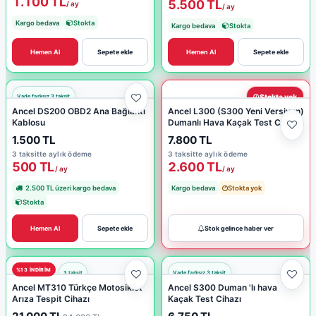
1.100 TL
5.500 TL
/ ay
/ ay
Kargo bedava
Stokta
Kargo bedava
Stokta
Hemen Al
Sepete ekle
Hemen Al
Sepete ekle
Stokta yok
Ancel DS200 OBD2 Ana Bağlantı
Ancel L300 (S300 Yeni Versiyon)
Kablosu
Dumanlı Hava Kaçak Test Cihazı
1.500 TL
7.800 TL
3 taksitte aylık ödeme
3 taksitte aylık ödeme
500 TL
2.600 TL
/ ay
/ ay
2.500 TL üzeri kargo bedava
Kargo bedava
Stokta yok
Stokta
Hemen Al
Sepete ekle
Stok gelince haber ver
%13 INDIRIM
Ancel MT310 Türkçe Motosiklet
Ancel S300 Duman 'lı hava
Arıza Tespit Cihazı
Kaçak Test Cihazı