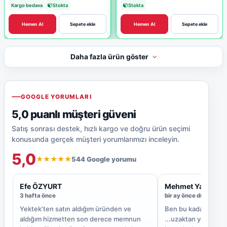
Kargo bedava
Stokta
Stokta
Hemen Al
Sepete ekle
Hemen Al
Sepete ekle
Daha fazla ürün göster
GOOGLE YORUMLARI
5,0 puanlı müşteri güveni
Satış sonrası destek, hızlı kargo ve doğru ürün seçimi
konusunda gerçek müşteri yorumlarımızı inceleyin.
5,0
544 Google yorumu
★★★★★
Efe ÖZYURT
Mehmet Yaşar
3 hafta önce
bir ay önce düzenlend
Yektek’ten satın aldığım üründen ve
Ben bu kadar ilgili
aldığım hizmetten son derece memnun
...uzaktan yardım ol