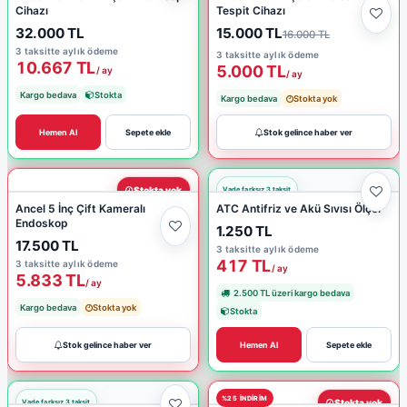
Cihazı
Tespit Cihazı
32.000 TL
15.000 TL
16.000 TL
3 taksitte aylık ödeme
3 taksitte aylık ödeme
10.667 TL
5.000 TL
/ ay
/ ay
Kargo bedava
Stokta
Kargo bedava
Stokta yok
Hemen Al
Sepete ekle
Stok gelince haber ver
Stokta yok
Ancel 5 İnç Çift Kameralı
ATC Antifriz ve Akü Sıvısı Ölçer
Endoskop
1.250 TL
17.500 TL
3 taksitte aylık ödeme
417 TL
3 taksitte aylık ödeme
/ ay
5.833 TL
/ ay
2.500 TL üzeri kargo bedava
Kargo bedava
Stokta yok
Stokta
Stok gelince haber ver
Hemen Al
Sepete ekle
%25 INDIRIM
Stokta yok