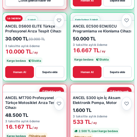
Stok gelince haber ver
Hemen Al
Sepete ekle
%9 INDIRIM
ANCEL DS600 ELITE Türkçe
ANCEL EC500 ECM/ECU
Profesyonel Arıza Tespit Cihazı
Programlama ve Klonlama Cihazı
30.000 TL
50.000 TL
33.000 TL
3 taksitte aylık ödeme
3 taksitte aylık ödeme
16.667 TL
10.000 TL
/ ay
/ ay
Kargo bedava
Stokta
Kargo bedava
Stokta
Hemen Al
Sepete ekle
Hemen Al
Sepete ekle
Stokta yok
Stokta yok
ANCEL MT700 Profesyonel
ANCEL S300 için İç Aksam
Türkçe Motosiklet Arıza Tespit
Elektronik Pompa, Motor
Cihazı
1.600 TL
48.500 TL
3 taksitte aylık ödeme
533 TL
3 taksitte aylık ödeme
/ ay
16.167 TL
/ ay
2.500 TL üzeri kargo bedava
Kargo bedava
Stokta yok