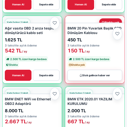
Hemen Al
Sepete ekle
Hemen Al
Sepete ekle
Stokta yok
Ağır vasıta OBD 2 arıza tespit
BMW 20 Pin Yuvarlak Başlık OBD
dönüştürücü kablo seti
Dönüşüm Kablosu
1.625 TL
450 TL
3 taksitte aylık ödeme
3 taksitte aylık ödeme
542 TL
150 TL
/ ay
/ ay
2.500 TL üzeri kargo bedava
2.500 TL üzeri kargo bedava
Stokta
Stokta yok
Hemen Al
Sepete ekle
Stok gelince haber ver
BMW ENET WiFi ve Ethernet
BMW ETK 2020.01 YAZILIM
OBD2 Adaptörü
KURULUMU
8.000 TL
2.000 TL
3 taksitte aylık ödeme
3 taksitte aylık ödeme
2.667 TL
667 TL
/ ay
/ ay