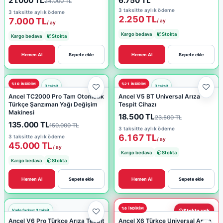
21.000 TL
6.750 TL
24.000 TL
3 taksitte aylık ödeme
3 taksitte aylık ödeme
2.250 TL
7.000 TL
/ ay
/ ay
Kargo bedava
Stokta
Kargo bedava
Stokta
Hemen Al
Sepete ekle
Hemen Al
Sepete ekle
%10 INDIRIM
%21 INDIRIM
Ancel TC2000 Pro Tam Otomatik
Ancel V5 BT Universal Arıza
Türkçe Şanzıman Yağı Değişim
Tespit Cihazı
Makinesi
18.500 TL
23.500 TL
135.000 TL
150.000 TL
3 taksitte aylık ödeme
6.167 TL
3 taksitte aylık ödeme
/ ay
45.000 TL
/ ay
Kargo bedava
Stokta
Kargo bedava
Stokta
Hemen Al
Sepete ekle
Hemen Al
Sepete ekle
%6 INDIRIM
Stokta yok
Ancel V6 Pro Türkçe Arıza Tespit
Ancel X6 Türkçe Universal Arıza