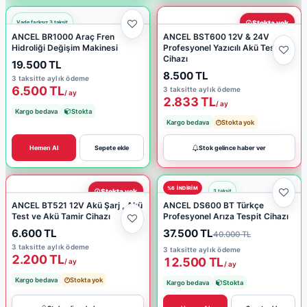
Stokta yok
ANCEL BR1000 Araç Fren
ANCEL BST600 12V & 24V
Hidroliği Değişim Makinesi
Profesyonel Yazıcılı Akü Test
Cihazı
19.500 TL
8.500 TL
3 taksitte aylık ödeme
6.500 TL
3 taksitte aylık ödeme
/ ay
2.833 TL
/ ay
Kargo bedava
Stokta
Kargo bedava
Stokta yok
Hemen Al
Sepete ekle
Stok gelince haber ver
%6 INDIRIM
Stokta yok
ANCEL BT521 12V Akü Şarj , Akü
ANCEL DS600 BT Türkçe
Test ve Akü Tamir Cihazı
Profesyonel Arıza Tespit Cihazı
6.600 TL
37.500 TL
40.000 TL
3 taksitte aylık ödeme
3 taksitte aylık ödeme
2.200 TL
12.500 TL
/ ay
/ ay
Kargo bedava
Stokta yok
Kargo bedava
Stokta