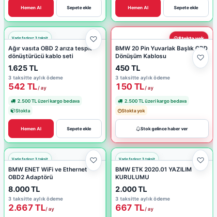
Hemen Al
Sepete ekle
Hemen Al
Sepete ekle
Stokta yok
Ağır vasıta OBD 2 arıza tespit
BMW 20 Pin Yuvarlak Başlık OBD
dönüştürücü kablo seti
Dönüşüm Kablosu
1.625 TL
450 TL
3 taksitte aylık ödeme
3 taksitte aylık ödeme
542 TL
150 TL
/ ay
/ ay
2.500 TL üzeri kargo bedava
2.500 TL üzeri kargo bedava
Stokta
Stokta yok
Hemen Al
Sepete ekle
Stok gelince haber ver
BMW ENET WiFi ve Ethernet
BMW ETK 2020.01 YAZILIM
OBD2 Adaptörü
KURULUMU
8.000 TL
2.000 TL
3 taksitte aylık ödeme
3 taksitte aylık ödeme
2.667 TL
667 TL
/ ay
/ ay