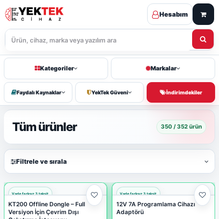
Hesabım
Kategoriler
Markalar
Faydalı Kaynaklar
YekTek Güveni
İndirimdekiler
Tüm ürünler
350 / 352 ürün
Filtrele ve sırala
KT200 Offline Dongle – Full
12V 7A Programlama Cihazı
Versiyon İçin Çevrim Dışı
Adaptörü