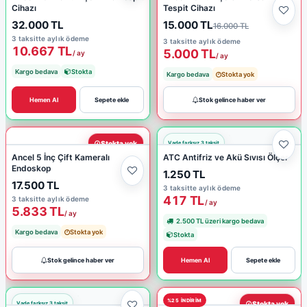
Cihazı
Tespit Cihazı
32.000 TL
15.000 TL
16.000 TL
3 taksitte aylık ödeme
3 taksitte aylık ödeme
10.667 TL
5.000 TL
/ ay
/ ay
Kargo bedava
Stokta
Kargo bedava
Stokta yok
Hemen Al
Sepete ekle
Stok gelince haber ver
Stokta yok
Ancel 5 İnç Çift Kameralı
ATC Antifriz ve Akü Sıvısı Ölçer
Endoskop
1.250 TL
17.500 TL
3 taksitte aylık ödeme
417 TL
3 taksitte aylık ödeme
/ ay
5.833 TL
/ ay
2.500 TL üzeri kargo bedava
Kargo bedava
Stokta yok
Stokta
Stok gelince haber ver
Hemen Al
Sepete ekle
%25 INDIRIM
Stokta yok