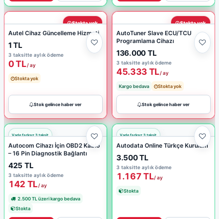
Stokta yok
Stokta yok
Autel Cihaz Güncelleme Hizmeti
AutoTuner Slave ECU/TCU
Programlama Cihazı
1 TL
136.000 TL
3 taksitte aylık ödeme
0 TL
3 taksitte aylık ödeme
/ ay
45.333 TL
/ ay
Stokta yok
Kargo bedava
Stokta yok
Stok gelince haber ver
Stok gelince haber ver
Autocom Cihazı İçin OBD2 Kablo
Autodata Online Türkçe Kurulum
– 16 Pin Diagnostik Bağlantı
3.500 TL
425 TL
3 taksitte aylık ödeme
1.167 TL
3 taksitte aylık ödeme
/ ay
142 TL
/ ay
Stokta
2.500 TL üzeri kargo bedava
Stokta