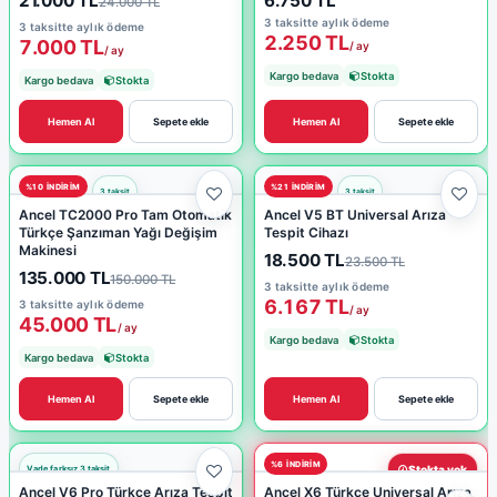
21.000 TL
6.750 TL
24.000 TL
3 taksitte aylık ödeme
3 taksitte aylık ödeme
2.250 TL
7.000 TL
/ ay
/ ay
Kargo bedava
Stokta
Kargo bedava
Stokta
Hemen Al
Sepete ekle
Hemen Al
Sepete ekle
%10 INDIRIM
%21 INDIRIM
Ancel TC2000 Pro Tam Otomatik
Ancel V5 BT Universal Arıza
Türkçe Şanzıman Yağı Değişim
Tespit Cihazı
Makinesi
18.500 TL
23.500 TL
135.000 TL
150.000 TL
3 taksitte aylık ödeme
6.167 TL
3 taksitte aylık ödeme
/ ay
45.000 TL
/ ay
Kargo bedava
Stokta
Kargo bedava
Stokta
Hemen Al
Sepete ekle
Hemen Al
Sepete ekle
%6 INDIRIM
Stokta yok
Ancel V6 Pro Türkçe Arıza Tespit
Ancel X6 Türkçe Universal Arıza