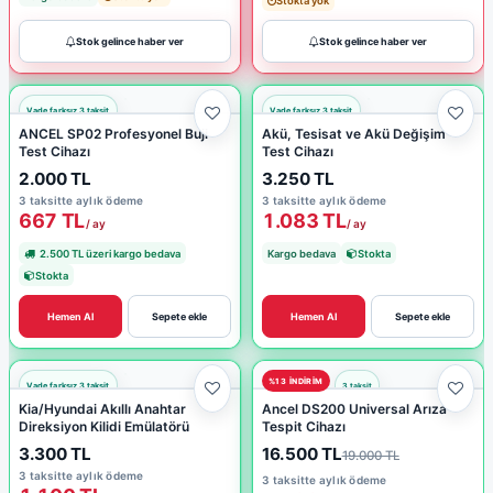
Stokta yok
Stok gelince haber ver
Stok gelince haber ver
ANCEL SP02 Profesyonel Buji
Akü, Tesisat ve Akü Değişim
Test Cihazı
Test Cihazı
2.000 TL
3.250 TL
3 taksitte aylık ödeme
3 taksitte aylık ödeme
667 TL
1.083 TL
/ ay
/ ay
2.500 TL üzeri kargo bedava
Kargo bedava
Stokta
Stokta
Hemen Al
Sepete ekle
Hemen Al
Sepete ekle
%13 INDIRIM
Kia/Hyundai Akıllı Anahtar
Ancel DS200 Universal Arıza
Direksiyon Kilidi Emülatörü
Tespit Cihazı
3.300 TL
16.500 TL
19.000 TL
3 taksitte aylık ödeme
3 taksitte aylık ödeme