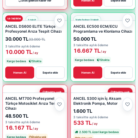
Stok gelince haber ver
Hemen Al
Sepete ekle
%9 INDIRIM
ANCEL DS600 ELITE Türkçe
ANCEL EC500 ECM/ECU
Profesyonel Arıza Tespit Cihazı
Programlama ve Klonlama Cihazı
30.000 TL
50.000 TL
33.000 TL
3 taksitte aylık ödeme
3 taksitte aylık ödeme
16.667 TL
10.000 TL
/ ay
/ ay
Kargo bedava
Stokta
Kargo bedava
Stokta
Hemen Al
Sepete ekle
Hemen Al
Sepete ekle
Stokta yok
Stokta yok
ANCEL MT700 Profesyonel
ANCEL S300 için İç Aksam
Türkçe Motosiklet Arıza Tespit
Elektronik Pompa, Motor
Cihazı
1.600 TL
48.500 TL
3 taksitte aylık ödeme
533 TL
3 taksitte aylık ödeme
/ ay
16.167 TL
/ ay
2.500 TL üzeri kargo bedava
Kargo bedava
Stokta yok