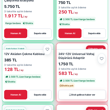
Çalıştırma İstasyonu
750 TL
5.750 TL
3 taksitte aylık ödeme
250 TL
3 taksitte aylık ödeme
/ ay
1.917 TL
/ ay
2.500 TL üzeri kargo bedava
Kargo bedava
Stokta
Stokta
Hemen Al
Sepete ekle
Hemen Al
Sepete ekle
Stokta yok
12V Aküden Çekme Kablosu
24V–12V Universal Voltaj
Düşürücü Adaptör
385 TL
1.750 TL
3 taksitte aylık ödeme
128 TL
3 taksitte aylık ödeme
/ ay
583 TL
/ ay
2.500 TL üzeri kargo bedava
2.500 TL üzeri kargo bedava
Stokta
Stokta yok
Hemen Al
Sepete ekle
Stok gelince haber ver