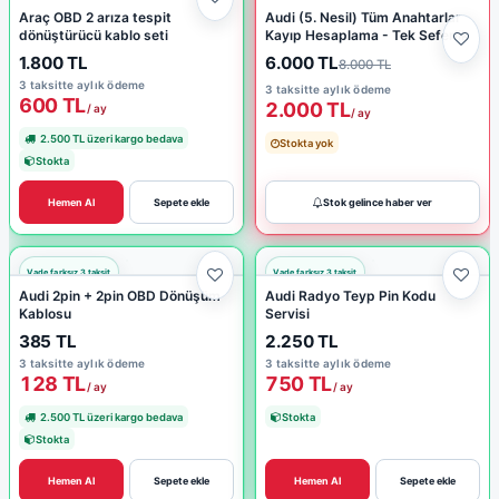
Araç OBD 2 arıza tespit
Audi (5. Nesil) Tüm Anahtarlar
dönüştürücü kablo seti
Kayıp Hesaplama - Tek Seferlik
1.800 TL
6.000 TL
8.000 TL
3 taksitte aylık ödeme
3 taksitte aylık ödeme
600 TL
2.000 TL
/ ay
/ ay
2.500 TL üzeri kargo bedava
Stokta yok
Stokta
Hemen Al
Sepete ekle
Stok gelince haber ver
Audi 2pin + 2pin OBD Dönüşüm
Audi Radyo Teyp Pin Kodu
Kablosu
Servisi
385 TL
2.250 TL
3 taksitte aylık ödeme
3 taksitte aylık ödeme
128 TL
750 TL
/ ay
/ ay
2.500 TL üzeri kargo bedava
Stokta
Stokta
Hemen Al
Sepete ekle
Hemen Al
Sepete ekle