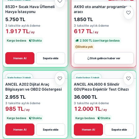
Stokta yok
852D+ Sıcak Hava Üflemeli
AK90 oto anahtar programlama
Havya İstasyonu
aracı
5.750 TL
1.850 TL
3 taksitte aylık ödeme
3 taksitte aylık ödeme
1.917 TL
617 TL
/ ay
/ ay
Kargo bedava
Stokta
2.500 TL üzeri kargo bedava
Stokta yok
Hemen Al
Sepete ekle
Stok gelince haber ver
ANCEL A202 Dijital Araç
ANCEL ANJ600 6 Silindir
Bilgisayarı ve OBD2 Göstergesi
GDI/Piezo Enjektör Test Cihazı
2.955 TL
36.000 TL
3 taksitte aylık ödeme
3 taksitte aylık ödeme
985 TL
12.000 TL
/ ay
/ ay
Kargo bedava
Stokta
Kargo bedava
Stokta
Hemen Al
Sepete ekle
Hemen Al
Sepete ekle