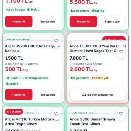
1.100 TL
5.500 TL
/ ay
/ ay
Kargo bedava
Stokta
Kargo bedava
Stokta
Hemen Al
Sepete ekle
Hemen Al
Sepete ekle
Stokta yok
Ancel DS200 OBD2 Ana Bağlantı
Ancel L300 (S300 Yeni Versiyon)
Kablosu
Dumanlı Hava Kaçak Test Cihazı
1.500 TL
7.800 TL
3 taksitte aylık ödeme
3 taksitte aylık ödeme
500 TL
2.600 TL
/ ay
/ ay
2.500 TL üzeri kargo bedava
Kargo bedava
Stokta yok
Stokta
Hemen Al
Sepete ekle
Stok gelince haber ver
%13 INDIRIM
Ancel MT310 Türkçe Motosiklet
Ancel S300 Duman 'lı hava
Arıza Tespit Cihazı
Kaçak Test Cihazı