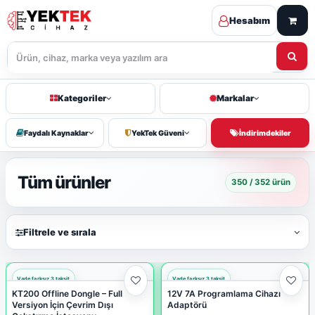
Hesabım
Kategoriler
Markalar
Faydalı Kaynaklar
YekTek Güveni
İndirimdekiler
Tüm ürünler
350 / 352 ürün
Filtrele ve sırala
KT200 Offline Dongle – Full
12V 7A Programlama Cihazı
Versiyon İçin Çevrim Dışı
Adaptörü