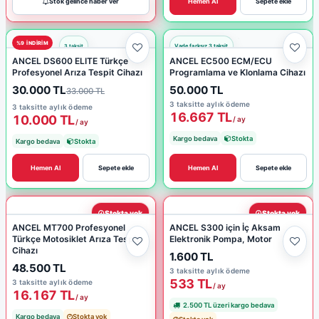
Stok gelince haber ver
Hemen Al
Sepete ekle
%9 INDIRIM
ANCEL DS600 ELITE Türkçe
ANCEL EC500 ECM/ECU
Profesyonel Arıza Tespit Cihazı
Programlama ve Klonlama Cihazı
30.000 TL
50.000 TL
33.000 TL
3 taksitte aylık ödeme
3 taksitte aylık ödeme
16.667 TL
10.000 TL
/ ay
/ ay
Kargo bedava
Stokta
Kargo bedava
Stokta
Hemen Al
Sepete ekle
Hemen Al
Sepete ekle
Stokta yok
Stokta yok
ANCEL MT700 Profesyonel
ANCEL S300 için İç Aksam
Türkçe Motosiklet Arıza Tespit
Elektronik Pompa, Motor
Cihazı
1.600 TL
48.500 TL
3 taksitte aylık ödeme
533 TL
3 taksitte aylık ödeme
/ ay
16.167 TL
/ ay
2.500 TL üzeri kargo bedava
Kargo bedava
Stokta yok