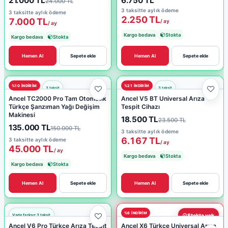
21.000 TL
6.750 TL
24.000 TL
3 taksitte aylık ödeme
3 taksitte aylık ödeme
2.250 TL
7.000 TL
/ ay
/ ay
Kargo bedava
Stokta
Kargo bedava
Stokta
Hemen Al
Sepete ekle
Hemen Al
Sepete ekle
%10 INDIRIM
%21 INDIRIM
Ancel TC2000 Pro Tam Otomatik
Ancel V5 BT Universal Arıza
Türkçe Şanzıman Yağı Değişim
Tespit Cihazı
Makinesi
18.500 TL
23.500 TL
135.000 TL
150.000 TL
3 taksitte aylık ödeme
6.167 TL
3 taksitte aylık ödeme
/ ay
45.000 TL
/ ay
Kargo bedava
Stokta
Kargo bedava
Stokta
Hemen Al
Sepete ekle
Hemen Al
Sepete ekle
%6 INDIRIM
Stokta yok
Ancel V6 Pro Türkçe Arıza Tespit
Ancel X6 Türkçe Universal Arıza