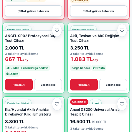
Stokta yok
Stok gelince haber ver
Stok gelince haber ver
ANCEL SP02 Profesyonel Buji
Akü, Tesisat ve Akü Değişim
Test Cihazı
Test Cihazı
2.000 TL
3.250 TL
3 taksitte aylık ödeme
3 taksitte aylık ödeme
667 TL
1.083 TL
/ ay
/ ay
2.500 TL üzeri kargo bedava
Kargo bedava
Stokta
Stokta
Hemen Al
Sepete ekle
Hemen Al
Sepete ekle
%13 INDIRIM
Kia/Hyundai Akıllı Anahtar
Ancel DS200 Universal Arıza
Direksiyon Kilidi Emülatörü
Tespit Cihazı
3.300 TL
16.500 TL
19.000 TL
3 taksitte aylık ödeme
3 taksitte aylık ödeme