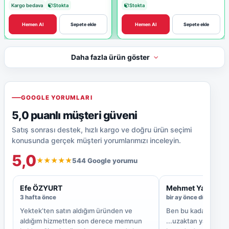
Kargo bedava
Stokta
Stokta
Hemen Al
Sepete ekle
Hemen Al
Sepete ekle
Daha fazla ürün göster
GOOGLE YORUMLARI
5,0 puanlı müşteri güveni
Satış sonrası destek, hızlı kargo ve doğru ürün seçimi
konusunda gerçek müşteri yorumlarımızı inceleyin.
5,0
544 Google yorumu
★★★★★
Efe ÖZYURT
Mehmet Yaşar
3 hafta önce
bir ay önce düzenlend
Yektek’ten satın aldığım üründen ve
Ben bu kadar ilgili
aldığım hizmetten son derece memnun
...uzaktan yardım ol