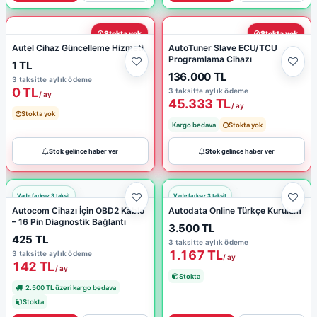
Stokta yok
Stokta yok
Autel Cihaz Güncelleme Hizmeti
AutoTuner Slave ECU/TCU
Programlama Cihazı
1 TL
136.000 TL
3 taksitte aylık ödeme
0 TL
3 taksitte aylık ödeme
/ ay
45.333 TL
/ ay
Stokta yok
Kargo bedava
Stokta yok
Stok gelince haber ver
Stok gelince haber ver
Autocom Cihazı İçin OBD2 Kablo
Autodata Online Türkçe Kurulum
– 16 Pin Diagnostik Bağlantı
3.500 TL
425 TL
3 taksitte aylık ödeme
1.167 TL
3 taksitte aylık ödeme
/ ay
142 TL
/ ay
Stokta
2.500 TL üzeri kargo bedava
Stokta