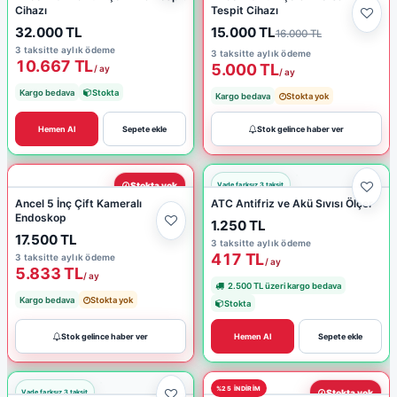
Cihazı
Tespit Cihazı
32.000 TL
15.000 TL
16.000 TL
3 taksitte aylık ödeme
3 taksitte aylık ödeme
10.667 TL
5.000 TL
/ ay
/ ay
Kargo bedava
Stokta
Kargo bedava
Stokta yok
Hemen Al
Sepete ekle
Stok gelince haber ver
Stokta yok
Ancel 5 İnç Çift Kameralı
ATC Antifriz ve Akü Sıvısı Ölçer
Endoskop
1.250 TL
17.500 TL
3 taksitte aylık ödeme
417 TL
3 taksitte aylık ödeme
/ ay
5.833 TL
/ ay
2.500 TL üzeri kargo bedava
Kargo bedava
Stokta yok
Stokta
Stok gelince haber ver
Hemen Al
Sepete ekle
%25 INDIRIM
Stokta yok