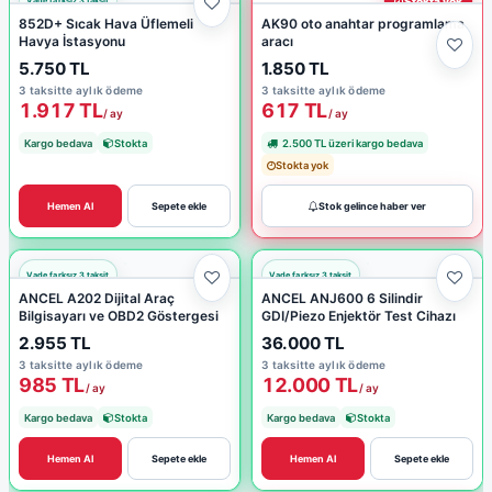
Stokta yok
852D+ Sıcak Hava Üflemeli
AK90 oto anahtar programlama
Havya İstasyonu
aracı
5.750 TL
1.850 TL
3 taksitte aylık ödeme
3 taksitte aylık ödeme
1.917 TL
617 TL
/ ay
/ ay
Kargo bedava
Stokta
2.500 TL üzeri kargo bedava
Stokta yok
Hemen Al
Sepete ekle
Stok gelince haber ver
ANCEL A202 Dijital Araç
ANCEL ANJ600 6 Silindir
Bilgisayarı ve OBD2 Göstergesi
GDI/Piezo Enjektör Test Cihazı
2.955 TL
36.000 TL
3 taksitte aylık ödeme
3 taksitte aylık ödeme
985 TL
12.000 TL
/ ay
/ ay
Kargo bedava
Stokta
Kargo bedava
Stokta
Hemen Al
Sepete ekle
Hemen Al
Sepete ekle