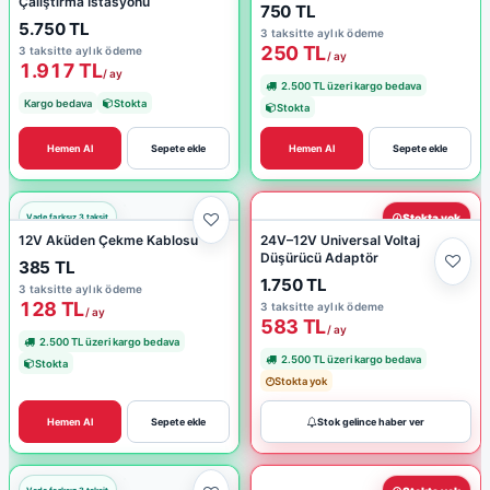
Çalıştırma İstasyonu
750 TL
5.750 TL
3 taksitte aylık ödeme
250 TL
3 taksitte aylık ödeme
/ ay
1.917 TL
/ ay
2.500 TL üzeri kargo bedava
Kargo bedava
Stokta
Stokta
Hemen Al
Sepete ekle
Hemen Al
Sepete ekle
Stokta yok
12V Aküden Çekme Kablosu
24V–12V Universal Voltaj
Düşürücü Adaptör
385 TL
1.750 TL
3 taksitte aylık ödeme
128 TL
3 taksitte aylık ödeme
/ ay
583 TL
/ ay
2.500 TL üzeri kargo bedava
2.500 TL üzeri kargo bedava
Stokta
Stokta yok
Hemen Al
Sepete ekle
Stok gelince haber ver