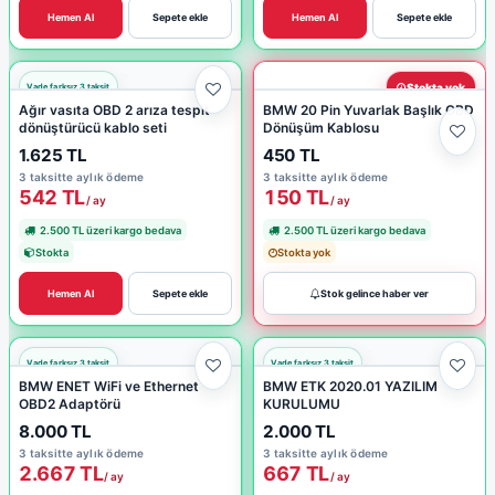
Hemen Al
Sepete ekle
Hemen Al
Sepete ekle
Stokta yok
Ağır vasıta OBD 2 arıza tespit
BMW 20 Pin Yuvarlak Başlık OBD
dönüştürücü kablo seti
Dönüşüm Kablosu
1.625 TL
450 TL
3 taksitte aylık ödeme
3 taksitte aylık ödeme
542 TL
150 TL
/ ay
/ ay
2.500 TL üzeri kargo bedava
2.500 TL üzeri kargo bedava
Stokta
Stokta yok
Hemen Al
Sepete ekle
Stok gelince haber ver
BMW ENET WiFi ve Ethernet
BMW ETK 2020.01 YAZILIM
OBD2 Adaptörü
KURULUMU
8.000 TL
2.000 TL
3 taksitte aylık ödeme
3 taksitte aylık ödeme
2.667 TL
667 TL
/ ay
/ ay