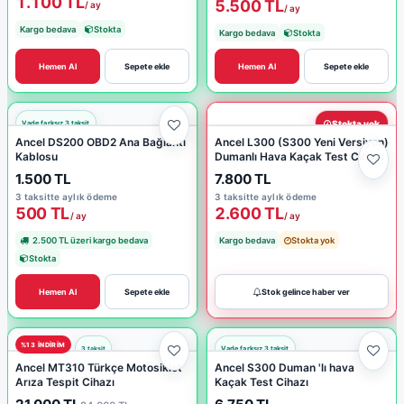
1.100 TL
5.500 TL
/ ay
/ ay
Kargo bedava
Stokta
Kargo bedava
Stokta
Hemen Al
Sepete ekle
Hemen Al
Sepete ekle
Stokta yok
Ancel DS200 OBD2 Ana Bağlantı
Ancel L300 (S300 Yeni Versiyon)
Kablosu
Dumanlı Hava Kaçak Test Cihazı
1.500 TL
7.800 TL
3 taksitte aylık ödeme
3 taksitte aylık ödeme
500 TL
2.600 TL
/ ay
/ ay
2.500 TL üzeri kargo bedava
Kargo bedava
Stokta yok
Stokta
Hemen Al
Sepete ekle
Stok gelince haber ver
%13 INDIRIM
Ancel MT310 Türkçe Motosiklet
Ancel S300 Duman 'lı hava
Arıza Tespit Cihazı
Kaçak Test Cihazı