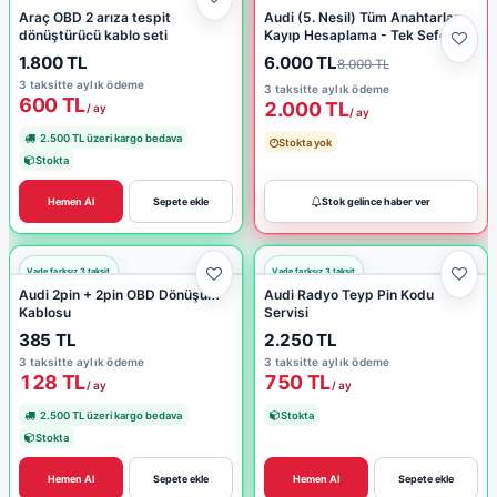
Araç OBD 2 arıza tespit
Audi (5. Nesil) Tüm Anahtarlar
dönüştürücü kablo seti
Kayıp Hesaplama - Tek Seferlik
1.800 TL
6.000 TL
8.000 TL
3 taksitte aylık ödeme
3 taksitte aylık ödeme
600 TL
2.000 TL
/ ay
/ ay
2.500 TL üzeri kargo bedava
Stokta yok
Stokta
Hemen Al
Sepete ekle
Stok gelince haber ver
Audi 2pin + 2pin OBD Dönüşüm
Audi Radyo Teyp Pin Kodu
Kablosu
Servisi
385 TL
2.250 TL
3 taksitte aylık ödeme
3 taksitte aylık ödeme
128 TL
750 TL
/ ay
/ ay
2.500 TL üzeri kargo bedava
Stokta
Stokta
Hemen Al
Sepete ekle
Hemen Al
Sepete ekle