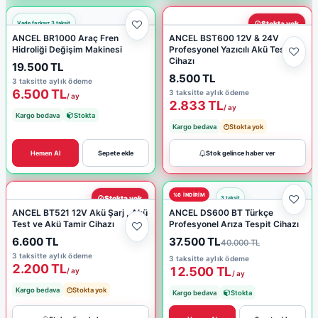
Stokta yok
ANCEL BR1000 Araç Fren
ANCEL BST600 12V & 24V
Hidroliği Değişim Makinesi
Profesyonel Yazıcılı Akü Test
Cihazı
19.500 TL
8.500 TL
3 taksitte aylık ödeme
6.500 TL
3 taksitte aylık ödeme
/ ay
2.833 TL
/ ay
Kargo bedava
Stokta
Kargo bedava
Stokta yok
Hemen Al
Sepete ekle
Stok gelince haber ver
%6 INDIRIM
Stokta yok
ANCEL BT521 12V Akü Şarj , Akü
ANCEL DS600 BT Türkçe
Test ve Akü Tamir Cihazı
Profesyonel Arıza Tespit Cihazı
6.600 TL
37.500 TL
40.000 TL
3 taksitte aylık ödeme
3 taksitte aylık ödeme
2.200 TL
12.500 TL
/ ay
/ ay
Kargo bedava
Stokta yok
Kargo bedava
Stokta